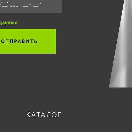
(__) ___ - __ - __ *
 данных
ОТПРАВИТЬ
КАТАЛОГ