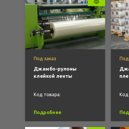
Под заказ
Под
Джамбо-рулоны
Джа
клейкой ленты
пле
Код товара:
Код
Подробнее
Под