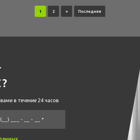
1
2
»
Последняя
Т
С?
вами в течение 24 часов
(__) ___ - __ - __ *
 данных