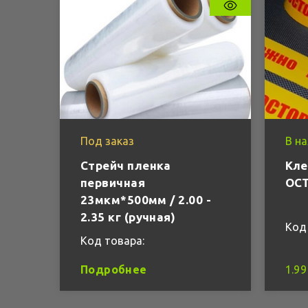
Под заказ
В н
Стрейч пленка
Кле
первичная
ОС
23мкм*500мм / 2.00 -
2.35 кг (ручная)
Код 
Код товара:
Подробнее
1.99