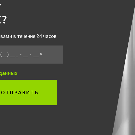
Т
С?
вами в течение 24 часов
(__) ___ - __ - __ *
 данных
ОТПРАВИТЬ